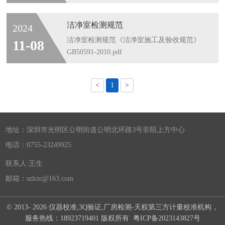
洁净室检测规范
2024
洁净室检测规范《洁净室施工及验收规范》
11-08
GB50591-2010.pdf
<
1
>
地址：深圳市光明区公明街道公明北环路3号非陌上方中心
电话：0755-23249925
联系人:王生
邮箱：szlctc@163.com
© 2013-
2026 仪器校准,3Q验证,厂房检测-天权第三方计量校准机构，
服务热线：18923719401 版权所有
粤ICP备2023143827号